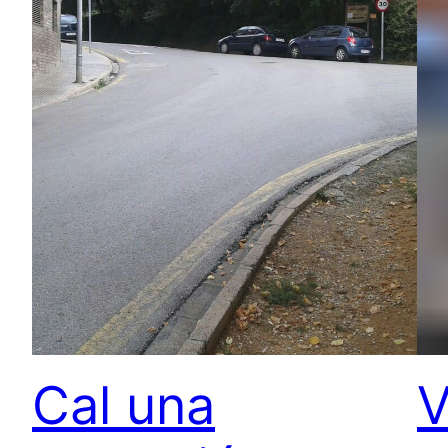
Cal una
V