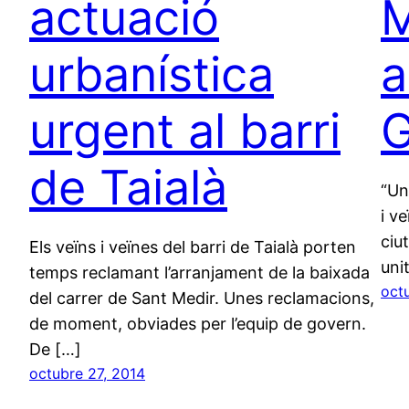
actuació
M
urbanística
a
urgent al barri
G
de Taialà
“Un
i v
ciu
Els veïns i veïnes del barri de Taialà porten
uni
temps reclamant l’arranjament de la baixada
oct
del carrer de Sant Medir. Unes reclamacions,
de moment, obviades per l’equip de govern.
De […]
octubre 27, 2014