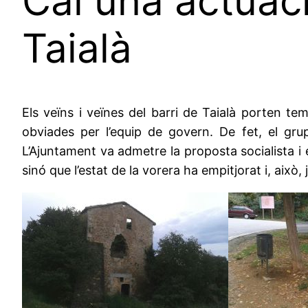
Cal una actuaci
Taialà
Els veïns i veïnes del barri de Taialà porten t
obviades per l’equip de govern. De fet, el gru
L’Ajuntament va admetre la proposta socialista i
sinó que l’estat de la vorera ha empitjorat i, aix