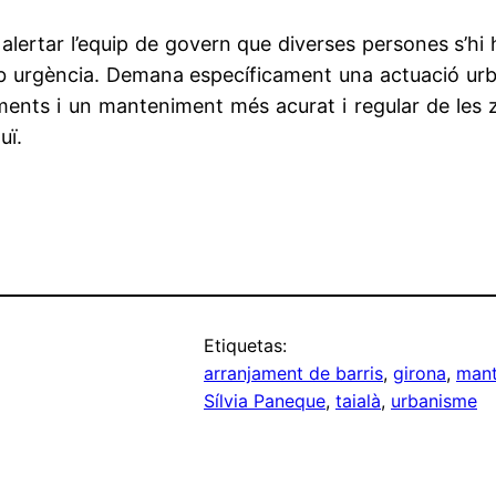
alertar l’equip de govern que diverses persones s’hi 
amb urgència. Demana específicament una actuació urb
aments i un manteniment més acurat i regular de les
uï.
Etiquetas:
arranjament de barris
, 
girona
, 
mant
Sílvia Paneque
, 
taialà
, 
urbanisme