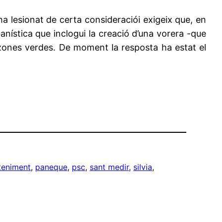
ha lesionat de certa consideraciói exigeix que, en
anística que inclogui la creació d’una vorera -que
 zones verdes. De moment la resposta ha estat el
eniment
, 
paneque
, 
psc
, 
sant medir
, 
silvia
, 