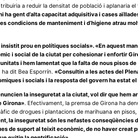
ontribuiria a reduir la densitat de població i aplanaria
i ha gent d’alta capacitat adquisitiva i cases aïllade
es condicions de manteniment i d’higiene atrau molt
 insistit prou en polítiques socials». «En aquest ma
mic i social de la ciutat per cohesionar i enfortir G
unitats i hem lamentat que la falta de nous pisos de
, ha dit Bea Esporrín.
«Consultin a les actes del Pl
miques i socials i la resposta del govern ha estat el
uncien la inseguretat a la ciutat, vol dir que hem ar
de Girona»
. Efectivament, la premsa de Girona ha denu
tràfic de drogues i plantacions de marihuana en pisos
ent, la inseguretat són les nefastes conseqüències de
ques de suport al teixit econòmic, de no haver creat 
e evitin la gentrificació».