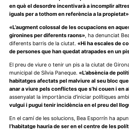
en què el desordre incentivarà a incomplir altres
iguals per a tothom en referència a la propietat»
«L’augment colossal de les ocupacions en aquest
gironines per diferents raons»
, ha denunciat Bea
diferents barris de la ciutat.
«Hi ha escales de co
de persones que han quedat atrapades en un pis 
El preu de viure o tenir un pis a la ciutat de Gir
municipal de Sílvia Paneque.
«L’absència de polít
habitatges afectats pel malviure al seu bloc que
anar a viure pels conflictes que s’hi couen i en a
assenyalat la importància d’iniciar polítiques amb
vulgui i pugui tenir incidència en el preu del llo
En el camí de les solucions, Bea Esporrín ha apu
l’habitatge hauria de ser en el centre de les pol