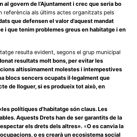
n al govern de l’Ajuntament i crec que seria bo
n referència als últims actes organitzats pels
idats que defensen el valor d’aquest mandat
le i que tenim problemes greus en habitatge i en
bitatge resulta evident, segons el grup municipal
nat resultats molt bons, per evitar les
acions altíssimament molestes i intempestives
hi ha blocs sencers ocupats il·legalment que
 de lloguer, si es produeix tot això, en
«les polítiques d’habitatge són claus. Les
ables. Aquests Drets han de ser garantits de la
spectar els drets dels altres».
«
O es canvia la
 ocupacions, o es crearà un ecosistema social