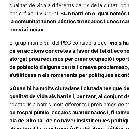
qualitat de vida a diferents barris de la ciutat, c
per créixer i viure-hi.
«Un barri en el qual només h
la comunitat tenen bústies trencades i unes mal
convivència»
.
El grup municipal del PSC considera que
«no s’ha
calen accions concretes a favor del teixit econò
atorgat prou recursos per crear ocupació i oport
de població d’alguns barris i creava problemes»
s’utilitzessin els romanents per polítiques econò
«Quan hi ha molts ciutadans i ciutadanes que den
qualitat de vida als barris i, per tant, al conjunt 
robatoris a barris molt diferents i problemes de 
de l’espai públic, escales abandonades i, finalm
dia de Girona, de no haver insistit en les políti
abandonat la construcció d’habitatges públics qu