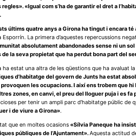
 regles». «Igual com s’ha de garantir el dret a l’hab
.
s últims quatre anys a Girona ha tingut i encara té 
 Esporrín. La primera d’aquestes repercussions negat
munitat absolutament abandonades sense ni un sol pr
de la seva propietat que ha perdut bona part del seu
ona ha estat una altra de les qüestions que ha avaluat 
iques d’habitatge del govern de Junts ha estat absol
 provoquen les ocupacions. I així ens trobem que hi h
ltres zones, en canvi, el preu del lloguer puja i es fa
icioses per tenir un ampli parc d’habitatge públic de q
guer i de viure a Girona»
.
ntat que en moltes ocasions
«Sílvia Paneque ha insisti
ítiques públiques de l’Ajuntament».
Aquesta actitud de