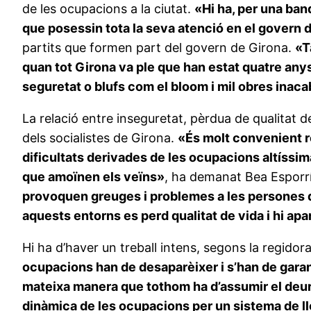
de les ocupacions a la ciutat.
«Hi ha, per una ban
que posessin tota la seva atenció en el govern d
partits que formen part del govern de Girona.
«T
quan tot Girona va ple que han estat quatre any
seguretat o blufs com el bloom i mil obres inac
La relació entre inseguretat, pèrdua de qualitat d
dels socialistes de Girona.
«És molt convenient re
dificultats derivades de les ocupacions altíss
que amoïnen els veïns»
, ha demanat Bea Esporr
provoquen greuges i problemes a les persones qu
aquests entorns es perd qualitat de vida i hi a
Hi ha d’haver un treball intens, segons la regidor
ocupacions han de desaparèixer i s’han de garant
mateixa manera que tothom ha d’assumir el deure
dinàmica de les ocupacions per un sistema de ll