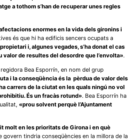
itatge a tothom s’han de recuperar unes regles
afectacions enormes en la vida dels gironins i
ives és que hi ha edificis sencers ocupats a
opietari i, algunes vegades, s’ha donat el cas
 valor de resultes del desordre que l’envolta»
.
la regidora Bea Esporrín, en nom del grup
uta i la conseqüència és la pèrdua de valor dels
a carrers de la ciutat en les quals ningú no vol
 prohibitiu. És un fracàs rotund»
. Bea Esporrín ha
ualitat,
«prou solvent perquè l’Ajuntament
t molt en les prioritats de Girona i en què
 govern tindria conseqüències en la millora de la