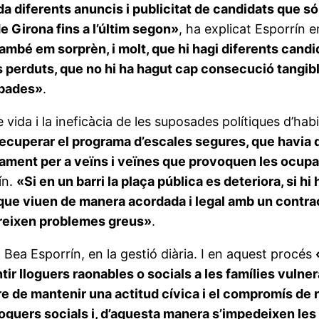
da diferents anuncis i publicitat de candidats que só
e Girona fins a l’últim segon»
, ha explicat Esporrín e
ambé em sorprèn, i molt, que hi hagi diferents cand
s perduts, que no hi ha hagut cap consecució tangib
abades»
.
e vida i la ineficàcia de les suposades polítiques d’ha
cuperar el programa d’escales segures, que havia do
imament per a veïns i veïnes que provoquen les ocup
ín.
«Si en un barri la plaça pública es deteriora, si 
e viuen de manera acordada i legal amb un contracte
pareixen problemes greus»
.
a Bea Esporrín, en la gestió diària. I en aquest procés
ir lloguers raonables o socials a les famílies vulner
 de mantenir una actitud cívica i el compromís de re
oguers socials i, d’aquesta manera s’impedeixen les