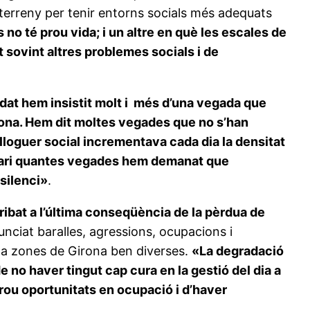
 el terreny per tenir entorns socials més adequats
s no té prou vida; i un altre en què les escales de
 sovint altres problemes socials i de
ndat hem insistit molt i més d’una vegada que
irona. Hem dit moltes vegades que no s’han
 lloguer social incrementava cada dia la densitat
enari quantes vegades hem demanat que
 silenci»
.
ribat a l’última conseqüència de la pèrdua de
nciat baralles, agressions, ocupacions i
, a zones de Girona ben diverses.
«La degradació
 no haver tingut cap cura en la gestió del dia a
prou oportunitats en ocupació i d’haver