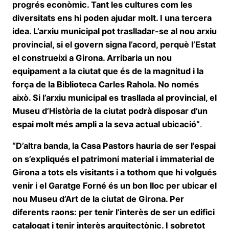
progrés econòmic. Tant les cultures com les
diversitats ens hi poden ajudar molt. I una tercera
idea. L’arxiu municipal pot traslladar-se al nou arxiu
provincial, si el govern signa l’acord, perquè l’Estat
el construeixi a Girona. Arribaria un nou
equipament a la ciutat que és de la magnitud i la
força de la Biblioteca Carles Rahola. No només
això. Si l’arxiu municipal es trasllada al provincial, el
Museu d’Història de la ciutat podrà disposar d’un
espai molt més ampli a la seva actual ubicació”
.
“D’altra banda, la Casa Pastors hauria de ser l’espai
on s’expliqués el patrimoni material i immaterial de
Girona a tots els visitants i a tothom que hi volgués
venir i el Garatge Forné és un bon lloc per ubicar el
nou Museu d’Art de la ciutat de Girona. Per
diferents raons: per tenir l’interès de ser un edifici
catalogat i tenir interès arquitectònic. I sobretot