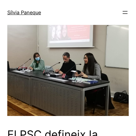
Sílvia Paneque
El PSC defineix la