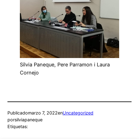
Sílvia Paneque, Pere Parramon i Laura
Cornejo
Publicado
marzo 7, 2022
en
Uncategorized
por
silviapaneque
Etiquetas: