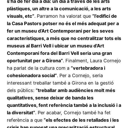
s’ha de fer dia a dia: un dia a través de les arts
plàstiques, un altre a la comunicació, a les arts
visuals, etc”
. Parramon ha valorat que
“l’edifici de
la Casa Pastors potser no és el més adequat per a
fer un museu d’Art Contemporani per les seves
característiques, a més que no centralitzar tots els
museus al Barri Vell i ubicar un museu d’Art
Contemporani fora del Barri Vell seria una gran
oportunitat per a Girona”
. Finalment, Laura Cornejo
ha parlat de la cultura com a
“vertebradora i
cohesionadora social”
. Per a Cornejo, seria
interessant treballar també a Girona en la gestió
dels públics:
“treballar amb audiències molt més
qualitatives, sense deixar de banda les
quantitatives, fent referència també a la inclusió i a
la diversitat”
. Per acabar, Cornejo també ha fet
referència a que
“els efectes de les retallades i les
crisis han suposat una precarització estructural