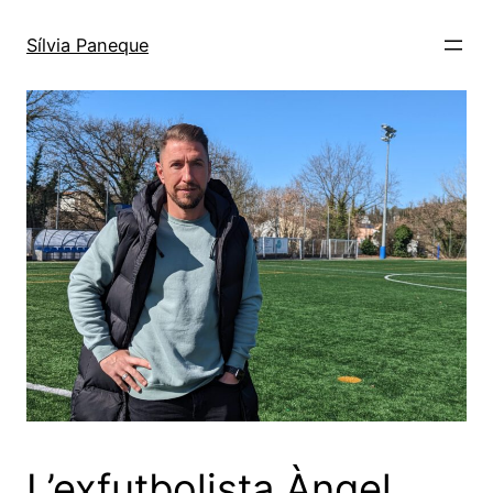
Sílvia Paneque
L’exfutbolista Àngel