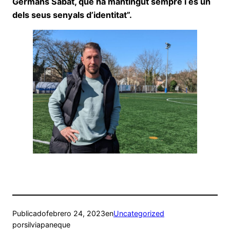
Germans Sàbat, que ha mantingut sempre i és un
dels seus senyals d’identitat”.
Publicado
febrero 24, 2023
en
Uncategorized
por
silviapaneque