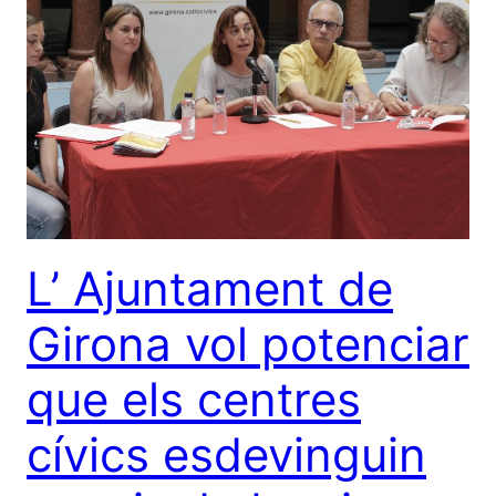
L’ Ajuntament de
Girona vol potenciar
que els centres
cívics esdevinguin