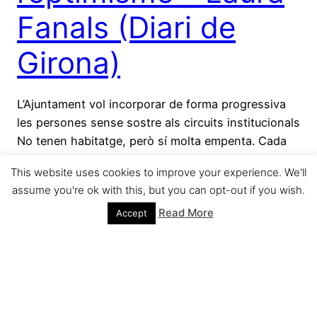
Fanals (Diari de
Girona)
L’Ajuntament vol incorporar de forma progressiva
les persones sense sostre als circuits institucionals
No tenen habitatge, però sí molta empenta. Cada
dimecres, l’Espai 31del Mercadal acull les “Trobades
This website uses cookies to improve your experience. We'll
amb sostre”, […]
assume you're ok with this, but you can opt-out if you wish.
junio 23, 2016
Read More
Accept