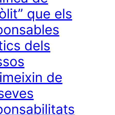
òlit” que els
ponsables
tics dels
ssos
ximeixin de
 seves
ponsabilitats