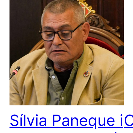
Sílvia Paneque i
C