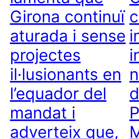
Girona continuï
c
aturada i sense
i
projectes
i
il·lusionants en
n
l’equador del
d
mandat i
P
adverteix que,
M