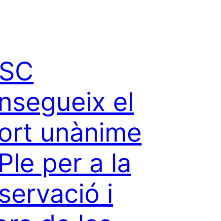
PSC
nsegueix el
ort unànime
Ple per a la
servació i