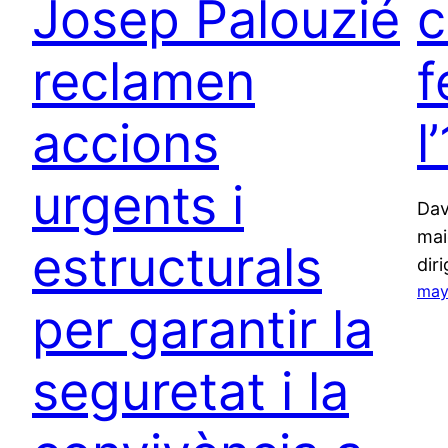
Josep Palouzié
c
reclamen
f
accions
l
urgents i
Dav
mai
estructurals
dir
may
per garantir la
seguretat i la