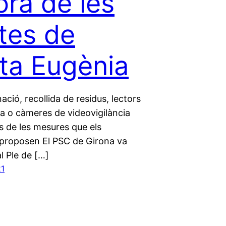
ora de les
tes de
ta Eugènia
nació, recollida de residus, lectors
la o càmeres de videovigilància
s de les mesures que els
s proposen El PSC de Girona va
l Ple de […]
21