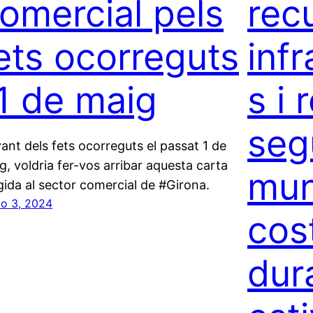
omercial pels
rec
ets ocorreguts
inf
’1 de maig
s i 
seg
ant dels fets ocorreguts el passat 1 de
g, voldria fer-vos arribar aquesta carta
mun
igida al sector comercial de #Girona.
o 3, 2024
cos
dur