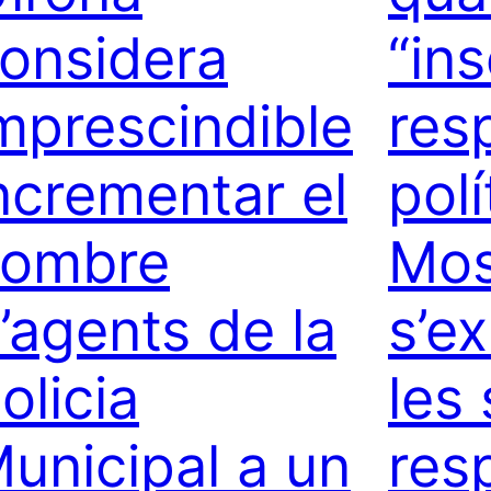
onsidera
“ins
mprescindible
res
ncrementar el
polí
ombre
Mo
’agents de la
s’e
olicia
les
unicipal a un
res