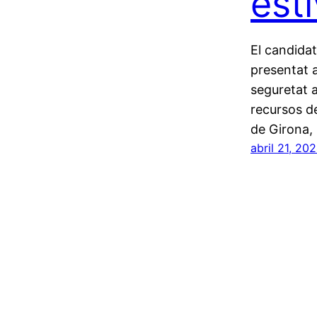
esti
El candidat
presentat 
seguretat a
recursos de
de Girona, 
abril 21, 20