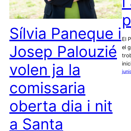
i
p
Sílvia Paneque i
El 
Josep Palouzié
el 
tro
volen ja la
inic
juni
comissaria
oberta dia i nit
a Santa