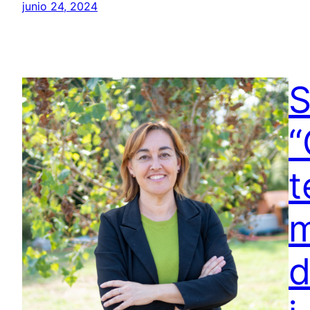
junio 24, 2024
S
“
t
m
d