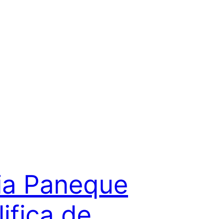
via Paneque
ifica de