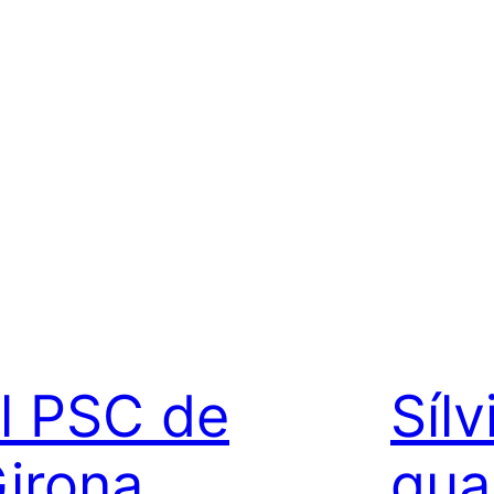
l PSC de
Síl
irona
qual