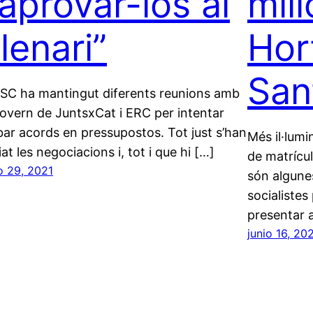
 aprovar-los al
mill
lenari”
Hor
San
PSC ha mantingut diferents reunions amb
govern de JuntsxCat i ERC per intentar
bar acords en pressupostos. Tot just s’han
Més il·lumi
iat les negociacions i, tot i que hi […]
de matrícu
o 29, 2021
són algune
socialiste
presentar a
junio 16, 20