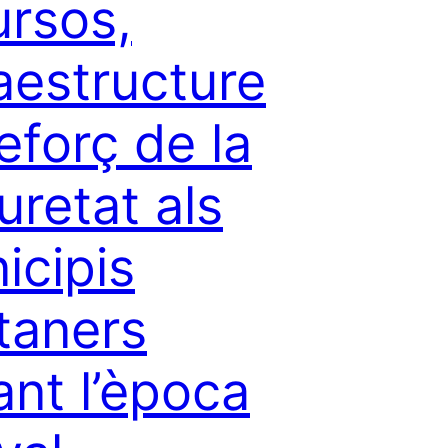
ursos,
raestructure
reforç de la
uretat als
icipis
taners
ant l’època